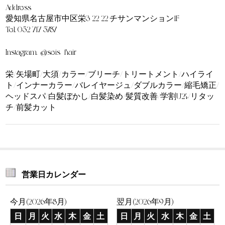
Address
愛知県名古屋市中区栄3-22-22 チサンマンション1F
Tel. 052-717-5787
Instagram. @seis_hair
栄/矢場町/大須/カラー/ブリーチ/トリートメント/ハイライ
ト/インナーカラー/バレイヤージュ/ダブルカラー/縮毛矯正/
ヘッドスパ/白髪ぼかし/白髪染め/髪質改善/学割U24/リタッ
チ/前髪カット
営業日カレンダー
今月(2026年8月)
翌月(2026年9月)
日
月
火
水
木
金
土
日
月
火
水
木
金
土