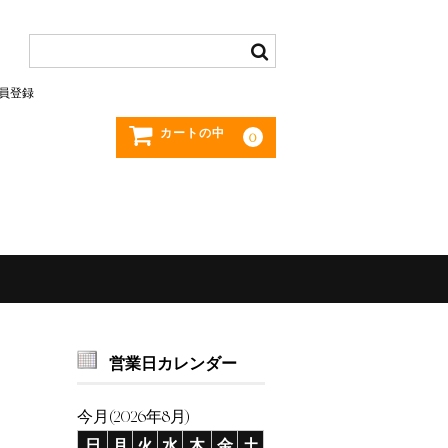
員登録
カートの中
0
営業日カレンダー
今月(2026年8月)
日
月
火
水
木
金
土