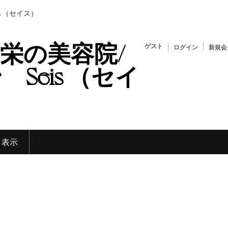
s （セイス）
栄の美容院/
ゲスト
ログイン
新規会
Seis （セイ
く表示