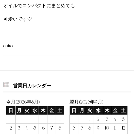
オイルでコンパクトにまとめても
可愛いです♡
chiro
営業日カレンダー
今月(2026年8月)
翌月(2026年9月)
日
月
火
水
木
金
土
日
月
火
水
木
金
土
1
1
2
3
4
5
2
3
4
5
6
7
8
6
7
8
9
10
11
12