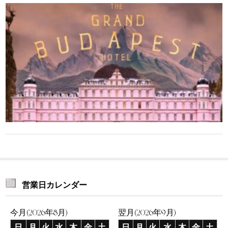
営業日カレンダー
今月(2026年8月)
翌月(2026年9月)
日
月
火
水
木
金
土
日
月
火
水
木
金
土