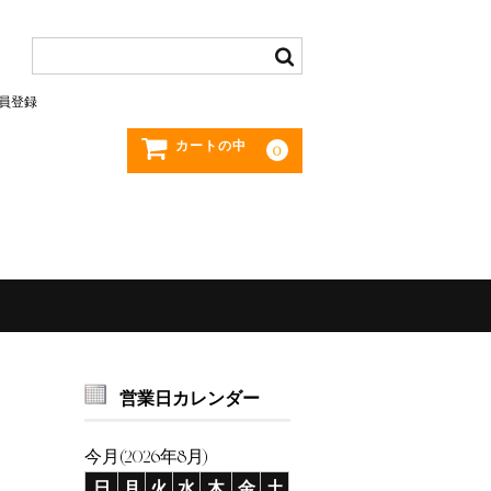
員登録
カートの中
0
営業日カレンダー
今月(2026年8月)
日
月
火
水
木
金
土