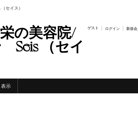
s （セイス）
栄の美容院/
ゲスト
ログイン
新規会
Seis （セイ
く表示