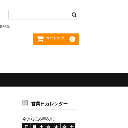
員登録
カートの中
0
営業日カレンダー
今月(2026年8月)
日
月
火
水
木
金
土