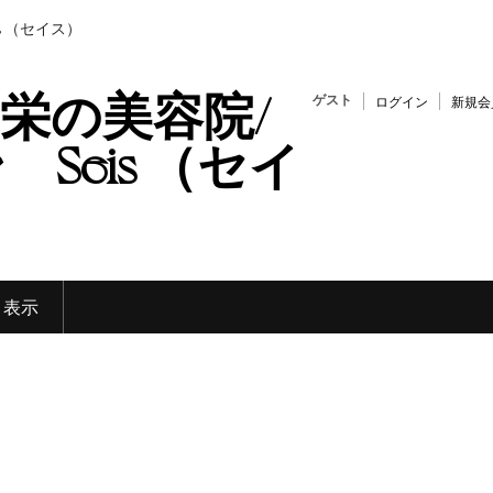
s （セイス）
栄の美容院/
ゲスト
ログイン
新規会
Seis （セイ
く表示