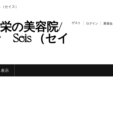
s （セイス）
栄の美容院/
ゲスト
ログイン
新規会
Seis （セイ
く表示