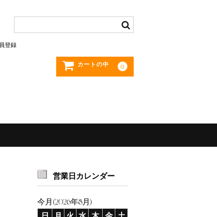
員登録
カートの中
0
営業日カレンダー
今月(2026年8月)
日
月
火
水
木
金
土