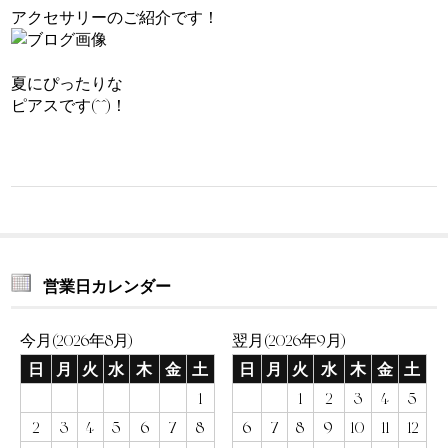
アクセサリーのご紹介です！
夏にぴったりな
ピアスです(^^)！
営業日カレンダー
今月(2026年8月)
翌月(2026年9月)
日
月
火
水
木
金
土
日
月
火
水
木
金
土
1
1
2
3
4
5
2
3
4
5
6
7
8
6
7
8
9
10
11
12