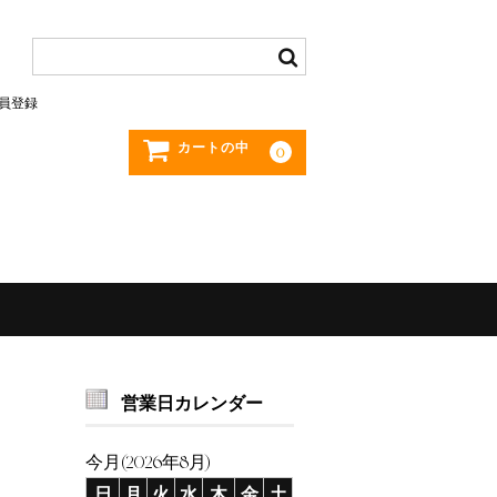
員登録
カートの中
0
営業日カレンダー
今月(2026年8月)
日
月
火
水
木
金
土