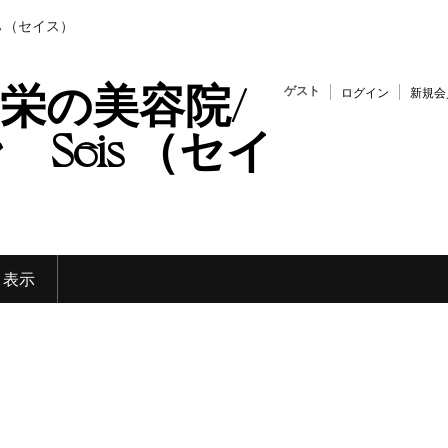
s （セイス）
栄の美容院/
ゲスト
ログイン
新規会
Seis （セイ
く表示