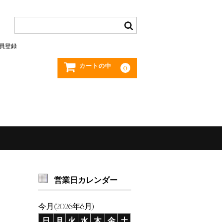
員登録
カートの中
0
営業日カレンダー
今月(2026年8月)
日
月
火
水
木
金
土