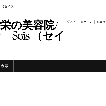
s （セイス）
栄の美容院/
ゲスト
ログイン
新規会
Seis （セイ
く表示