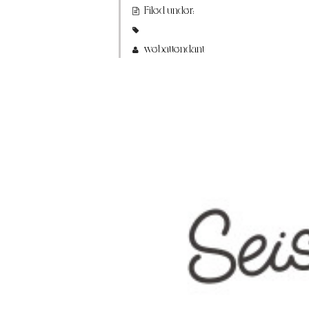
Filed under:
webattendant