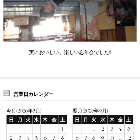
実においしい、楽しい忘年会でした!!
営業日カレンダー
今月(2026年8月)
翌月(2026年9月)
日
月
火
水
木
金
土
日
月
火
水
木
金
土
1
1
2
3
4
5
2
3
4
5
6
7
8
6
7
8
9
10
11
12