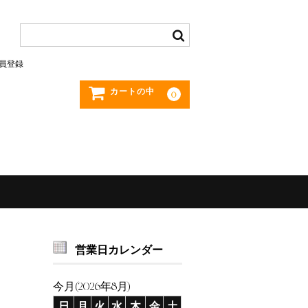
員登録
カートの中
0
営業日カレンダー
今月(2026年8月)
日
月
火
水
木
金
土