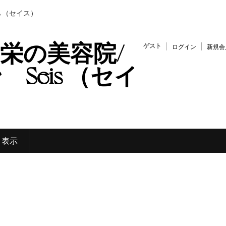
s （セイス）
栄の美容院/
ゲスト
ログイン
新規会
Seis （セイ
く表示